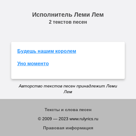
Исполнитель Леми Лем
2 текстов песен
Будешь нашим королем
Уно моменто
Авторство текстов песен принадлежит Леми
Лем
Тексты и слова песен
© 2009 — 2023 www.rulyrics.ru
Правовая информация