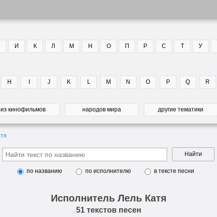
И
К
Л
М
Н
О
П
Р
С
Т
У
H
I
J
K
L
M
N
O
P
Q
R
из кинофильмов
народов мира
другие тематики
атя
Найти
по названию
по исполнителю
в тексте песни
Исполнитель Лель Катя
51 текстов песен