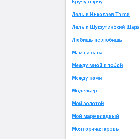
Кручу-верчу
Лель и Николаев Такси
Лель и Шуфутинский Шар
Любишь не любишь
Мама и папа
Между мной и тобой
Между нами
Модельер
Мой золотой
Мой мармеладный
Моя горячая кровь