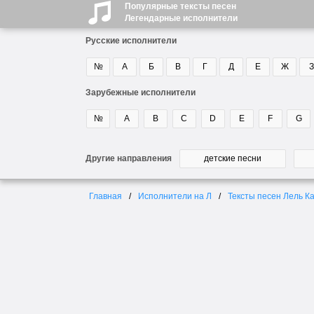
Популярные тексты песен
Легендарные исполнители
Русские исполнители
№
А
Б
В
Г
Д
Е
Ж
З
Зарубежные исполнители
№
A
B
C
D
E
F
G
Другие направления
детские песни
Главная
Исполнители на Л
Тексты песен Лель К