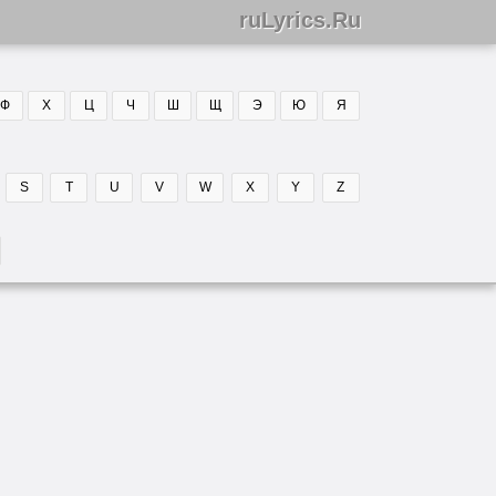
ruLyrics.Ru
Ф
Х
Ц
Ч
Ш
Щ
Э
Ю
Я
S
T
U
V
W
X
Y
Z