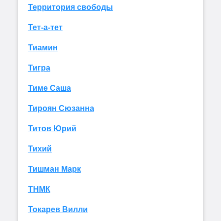
Территория свободы
Тет-а-тет
Тиамин
Тигра
Тиме Саша
Тироян Сюзанна
Титов Юрий
Тихий
Тишман Марк
ТНМК
Токарев Вилли