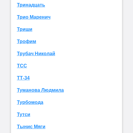
Тринадцать
Трио Маренич
Триши
Трофим
Трубач Николай
ТСС
ТТ-34
Туманова Людмила
Турбомода
Тутси
Тынис Мяги