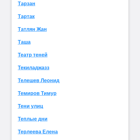
Тарзан
Тартак
Татлян Жан
Таша
Театр теней
Текиладжазз
Телешев Леонид
Темиров Тимур
Тени улиц
Теплые дни
Терлеева Елена