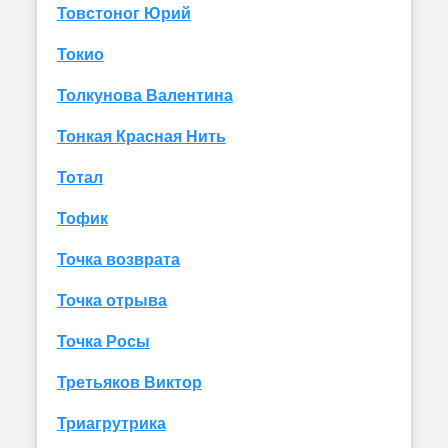
Товстоног Юрий
Токио
Толкунова Валентина
Тонкая Красная Нить
Тотал
Тофик
Точка возврата
Точка отрыва
Точка Росы
Третьяков Виктор
Триагрутрика