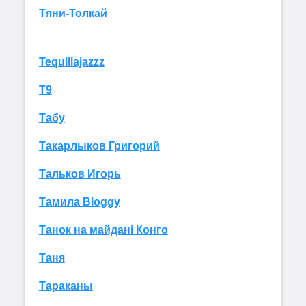
Тяни-Толкай
Tequillajazzz
Т9
Табу
Такарлыков Григорий
Тальков Игорь
Тамила Bloggy
Танок на майдані Конго
Таня
Тараканы