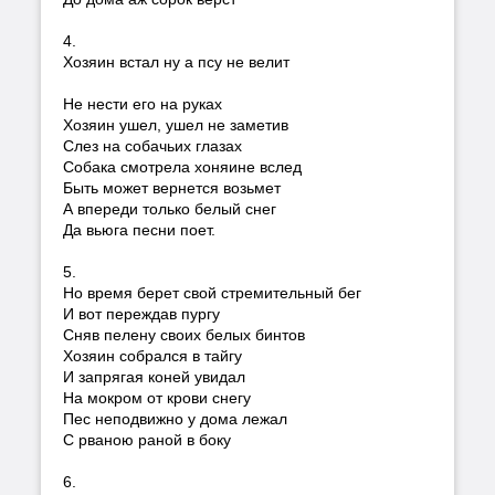
4.
Хозяин встал ну а псу не велит
Не нести его на руках
Хозяин ушел, ушел не заметив
Слез на собачьих глазах
Собака смотрела хоняине вслед
Быть может вернется возьмет
А впереди только белый снег
Да вьюга песни поет.
5.
Но время берет свой стремительный бег
И вот переждав пургу
Сняв пелену своих белых бинтов
Хозяин собрался в тайгу
И запрягая коней увидал
На мокром от крови снегу
Пес неподвижно у дома лежал
С рваною раной в боку
6.