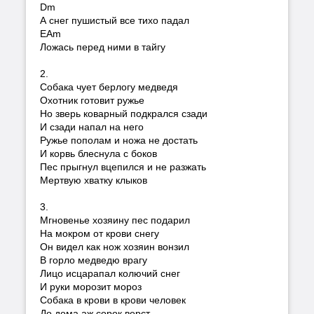
Dm
А снег пушистый все тихо падал
EAm
Ложась перед ними в тайгу
2.
Собака чует берлогу медведя
Охотник готовит ружье
Но зверь коварный подкрался сзади
И сзади напал на него
Ружье пополам и ножа не достать
И корвь блеснула с боков
Пес прыгнул вцепился и не разжать
Мертвую хватку клыков
3.
Мгновенье хозяину пес подарил
На мокром от крови снегу
Он видел как нож хозяин вонзил
В горло медведю врагу
Лицо исцарапал колючий снег
И руки морозит мороз
Собака в крови в крови человек
До дома аж сорок верст