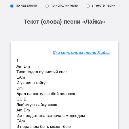
по названию
по исполнителю
в тексте песни
Текст (слова) песни «Лайка»
Скачать слова песни Лайка
1.
Am Dm
Тихо падал пушистый снег
EAm
И уходя в тайгу
Dm
Брал на охоту с собой человек
GС E
Любимую лайку свою
Am Dm
Им предстояла встреча с медведем
EAm
В неравном быть может бою