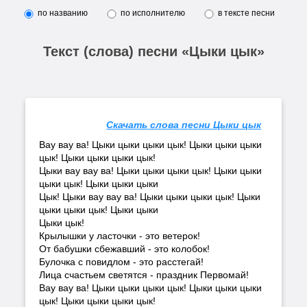
по названию
по исполнителю
в тексте песни
Текст (слова) песни «Цыки цык»
Скачать слова песни Цыки цык
Вау вау ва! Цыки цыки цыки цык! Цыки цыки цыки
цык! Цыки цыки цыки цык!
Цыки вау вау ва! Цыки цыки цыки цык! Цыки цыки
цыки цык! Цыки цыки цыки
Цык! Цыки вау вау ва! Цыки цыки цыки цык! Цыки
цыки цыки цык! Цыки цыки
Цыки цык!
Крылышки у ласточки - это ветерок!
От бабушки сбежавший - это колобок!
Булочка с повидлом - это расстегай!
Лица счастьем светятся - праздник Первомай!
Вау вау ва! Цыки цыки цыки цык! Цыки цыки цыки
цык! Цыки цыки цыки цык!