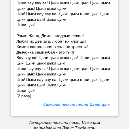
Цыки вау вау ва! Цыки цыки цыки цык! Цыки цыки
цыки цык! Цыки цыки цыки
Цык! Цыки вау вау ва! Цыки цыки цыки цык! Цыки
цыки цыки цык! Цыки цыки
Цыки цык!
Рома, Женя, Дима - модные певцы!
Любят их девчата, любят их хлопцы!
Химия спиральная в салоне красоты!
Девчонка семизубая - это ты!!!
Вау вау ва! Цыки цыки цыки цык! Цыки цыки цыки
цык! Цыки цыки цыки цык!
Цыки вау вау ва! Цыки цыки цыки цык! Цыки цыки
цыки цык! Цыки цыки цыки
Цык! Цыки вау вау ва! Цыки цыки цыки цык! Цыки
цыки цыки цык! Цыки цыки
Цыки цык!
(2 раза)
Скачать текст песни Цыки цык
Авторство текста песни Цыки цык
принадлежит Ляпис Трубецкой