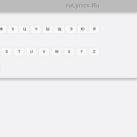
ruLyrics.Ru
Ф
Х
Ц
Ч
Ш
Щ
Э
Ю
Я
S
T
U
V
W
X
Y
Z