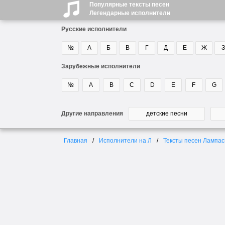
Популярные тексты песен
Легендарные исполнители
Русские исполнители
№
А
Б
В
Г
Д
Е
Ж
З
Зарубежные исполнители
№
A
B
C
D
E
F
G
Другие направления
детские песни
Главная
Исполнители на Л
Тексты песен Лампа