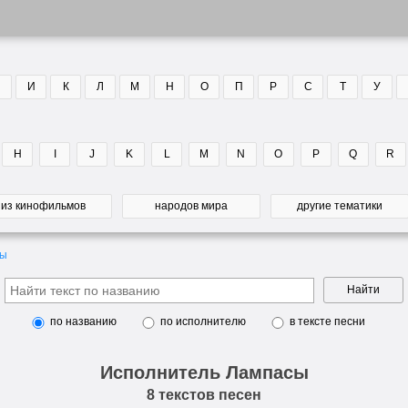
И
К
Л
М
Н
О
П
Р
С
Т
У
H
I
J
K
L
M
N
O
P
Q
R
из кинофильмов
народов мира
другие тематики
сы
Найти
по названию
по исполнителю
в тексте песни
Исполнитель Лампасы
8 текстов песен