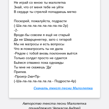
Не играй со мною ты малолетка
Знай, что от меня тебе не уйти
В сердце ты стрелой попадаешь метко
Поскорей, пожалуйста, подрасти
(-Ша-ла-ла ла-ла ла-ла-ла-ла-2р)
-2-
Вроде-бы совсем я ещё не старый
Да не Шварценеггер, зато с гитарой
Мы не матросы и есть вопросы
Что ж-поматросить ты не дала
-Рядом с тобой вновь поклонник вьётся
Только солдат просто не сдается
Бьёмся отважно пока однажды
Ты мне не скажешь 'Да'
Припев.
-Проигр-2кв+Пр-
(-Ша-ла-ла ла-ла ла ла - Подрости-4р)
Скачать текст песни Малолетка
Авторство текста песни Малолетка
принадлежит Черкасов Андрей