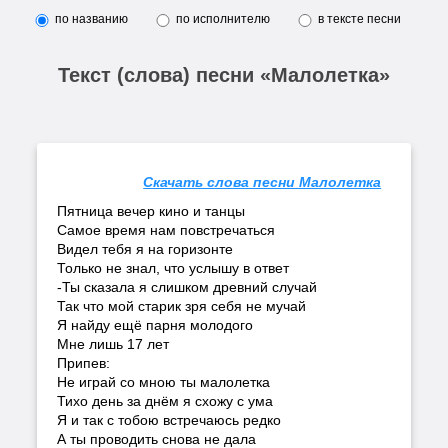
по названию
по исполнителю
в тексте песни
Текст (слова) песни «Малолетка»
Скачать слова песни Малолетка
Пятница вечер кино и танцы
Самое время нам повстречаться
Видел тебя я на горизонте
Только не знал, что услышу в ответ
-Ты сказала я слишком древний случай
Так что мой старик зря себя не мучай
Я найду ещё парня молодого
Мне лишь 17 лет
Припев:
Не играй со мною ты малолетка
Тихо день за днём я схожу с ума
Я и так с тобою встречаюсь редко
А ты проводить снова не дала