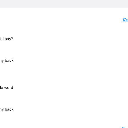
Ск
 I say?
my back
gle word
my back