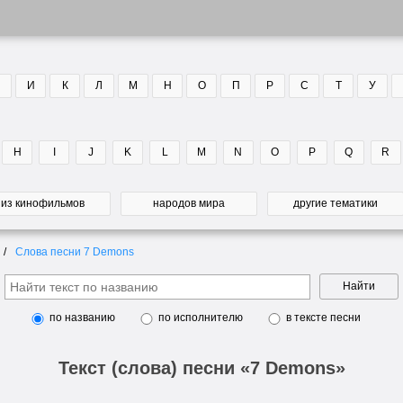
И
К
Л
М
Н
О
П
Р
С
Т
У
H
I
J
K
L
M
N
O
P
Q
R
из кинофильмов
народов мира
другие тематики
Слова песни 7 Demons
Найти
по названию
по исполнителю
в тексте песни
Текст (слова) песни «7 Demons»