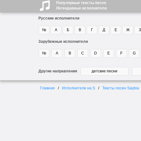
Популярные тексты песен
Легендарные исполнители
Русские исполнители
№
А
Б
В
Г
Д
Е
Ж
З
Зарубежные исполнители
№
A
B
C
D
E
F
G
Другие направления
детские песни
Главная
Исполнители на S
Тексты песен Saybia