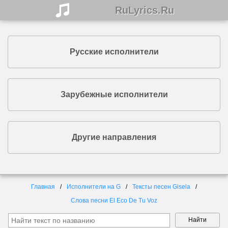
RuLyrics.Ru
Русские исполнители
Зарубежные исполнители
Другие направления
Главная
Исполнители на G
Тексты песен Gisela
Слова песни El Eco De Tu Voz
Найти