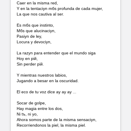
Caer en la misma red,
Y en la tentaciуn mбs profunda de cada mujer,
La que nos cautiva al ser.
Es mбs que instinto,
Mбs que alucinaciуn,
Pasiуn de ley,
Locura y devociуn,
La razуn para entender que el mundo siga
Hoy en piй,
Sin perder piй.
Y mientras nuestros labios,
Jugando a besar en la oscuridad.
El eco de tu voz dice ay ay ay ...
Soсar de golpe,
Hay magia entre los dos,
Ni tъ, ni yo,
Ahora somos parte de la misma sensaciуn,
Recorriendonos la piel, la misma piel.